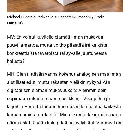
Michael Hilgersin Radikselle suunniteltu kulmasänky (Radis
Furniture).
MV: En voinut kuvitella elämää ilman mukavaa
puuvillamattoa, mutta voitko päästää irti kaikista
konkreettisista tavaroista tai syvälle juurtuneesta
halusta?
MH: Olen riittävän vanha kokenut analogisen maailman
aistilliset edut, mutta rakastan vieläkin nykypäivän
digitaalisen elämän mukavuuksia: Aiemmin opin
oppimaan rakastumaan musiikkiin, TV-sarjoihin ja
kirjoihin – mutta tänään huomasin ilon nauttia kaikesta
kamaa omistamatta sitä. Minulle on tärkeämpää saada
nämä asiat tänään kuin pitää ne hyllyilläni. Varmasti on