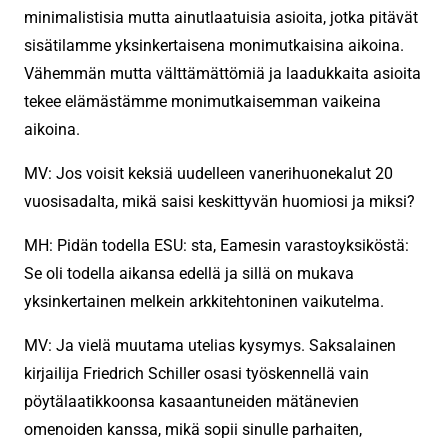
minimalistisia mutta ainutlaatuisia asioita, jotka pitävät
sisätilamme yksinkertaisena monimutkaisina aikoina.
Vähemmän mutta välttämättömiä ja laadukkaita asioita
tekee elämästämme monimutkaisemman vaikeina
aikoina.
MV: Jos voisit keksiä uudelleen vanerihuonekalut 20
vuosisadalta, mikä saisi keskittyvän huomiosi ja miksi?
MH: Pidän todella ESU: sta, Eamesin varastoyksiköstä:
Se oli todella aikansa edellä ja sillä on mukava
yksinkertainen melkein arkkitehtoninen vaikutelma.
MV: Ja vielä muutama utelias kysymys. Saksalainen
kirjailija Friedrich Schiller osasi työskennellä vain
pöytälaatikkoonsa kasaantuneiden mätänevien
omenoiden kanssa, mikä sopii sinulle parhaiten,