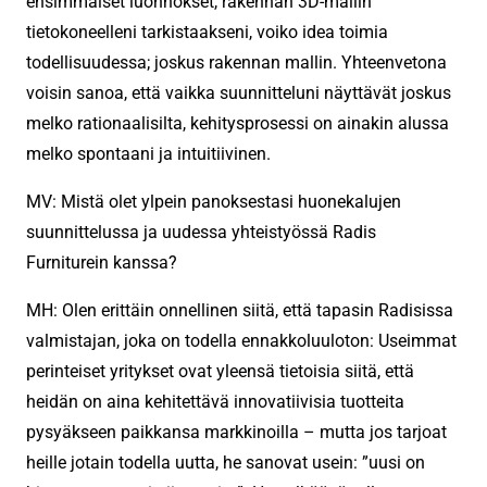
ensimmäiset luonnokset, rakennan 3D-mallin
tietokoneelleni tarkistaakseni, voiko idea toimia
todellisuudessa; joskus rakennan mallin. Yhteenvetona
voisin sanoa, että vaikka suunnitteluni näyttävät joskus
melko rationaalisilta, kehitysprosessi on ainakin alussa
melko spontaani ja intuitiivinen.
MV: Mistä olet ylpein panoksestasi huonekalujen
suunnittelussa ja uudessa yhteistyössä Radis
Furniturein kanssa?
MH: Olen erittäin onnellinen siitä, että tapasin Radisissa
valmistajan, joka on todella ennakkoluuloton: Useimmat
perinteiset yritykset ovat yleensä tietoisia siitä, että
heidän on aina kehitettävä innovatiivisia tuotteita
pysyäkseen paikkansa markkinoilla – mutta jos tarjoat
heille jotain todella uutta, he sanovat usein: ”uusi on