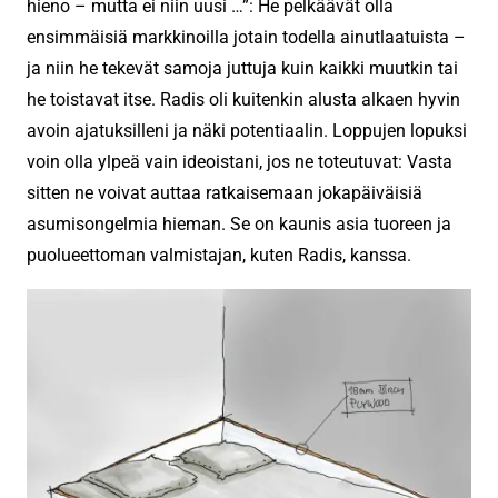
hieno – mutta ei niin uusi …”: He pelkäävät olla
ensimmäisiä markkinoilla jotain todella ainutlaatuista –
ja niin he tekevät samoja juttuja kuin kaikki muutkin tai
he toistavat itse. Radis oli kuitenkin alusta alkaen hyvin
avoin ajatuksilleni ja näki potentiaalin. Loppujen lopuksi
voin olla ylpeä vain ideoistani, jos ne toteutuvat: Vasta
sitten ne voivat auttaa ratkaisemaan jokapäiväisiä
asumisongelmia hieman. Se on kaunis asia tuoreen ja
puolueettoman valmistajan, kuten Radis, kanssa.