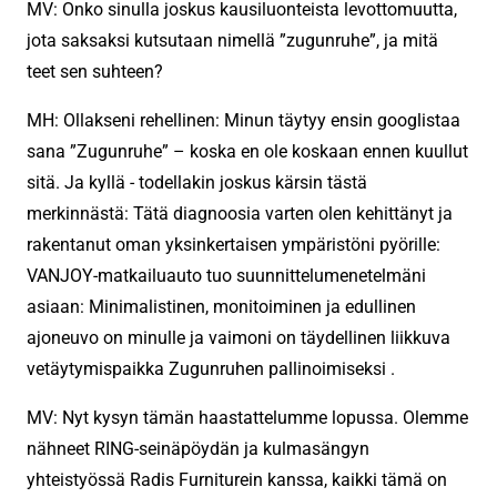
MV: Onko sinulla joskus kausiluonteista levottomuutta,
jota saksaksi kutsutaan nimellä ”zugunruhe”, ja mitä
teet sen suhteen?
MH: Ollakseni rehellinen: Minun täytyy ensin googlistaa
sana ”Zugunruhe” – koska en ole koskaan ennen kuullut
sitä. Ja kyllä ​​- todellakin joskus kärsin tästä
merkinnästä: Tätä diagnoosia varten olen kehittänyt ja
rakentanut oman yksinkertaisen ympäristöni pyörille:
VANJOY-matkailuauto tuo suunnittelumenetelmäni
asiaan: Minimalistinen, monitoiminen ja edullinen
ajoneuvo on minulle ja vaimoni on täydellinen liikkuva
vetäytymispaikka Zugunruhen pallinoimiseksi .
MV: Nyt kysyn tämän haastattelumme lopussa. Olemme
nähneet RING-seinäpöydän ja kulmasängyn
yhteistyössä Radis Furniturein kanssa, kaikki tämä on