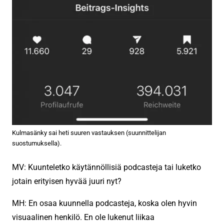
Kulmasänky sai heti suuren vastauksen (suunnittelijan
suostumuksella).
MV: Kuunteletko käytännöllisiä podcasteja tai luketko
jotain erityisen hyvää juuri nyt?
MH: En osaa kuunnella podcasteja, koska olen hyvin
visuaalinen henkilö. En ole lukenut liikaa