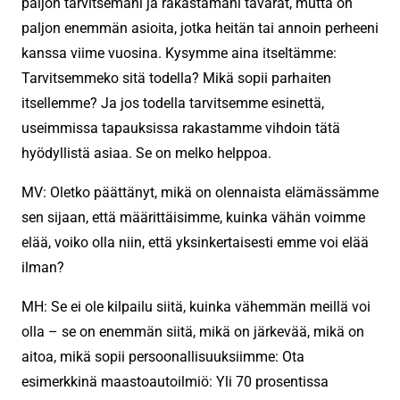
paljon tarvitsemani ja rakastamani tavarat, mutta on
paljon enemmän asioita, jotka heitän tai annoin perheeni
kanssa viime vuosina. Kysymme aina itseltämme:
Tarvitsemmeko sitä todella? Mikä sopii parhaiten
itsellemme? Ja jos todella tarvitsemme esinettä,
useimmissa tapauksissa rakastamme vihdoin tätä
hyödyllistä asiaa. Se on melko helppoa.
MV: Oletko päättänyt, mikä on olennaista elämässämme
sen sijaan, että määrittäisimme, kuinka vähän voimme
elää, voiko olla niin, että yksinkertaisesti emme voi elää
ilman?
MH: Se ei ole kilpailu siitä, kuinka vähemmän meillä voi
olla – se on enemmän siitä, mikä on järkevää, mikä on
aitoa, mikä sopii persoonallisuuksiimme: Ota
esimerkkinä maastoautoilmiö: Yli 70 prosentissa