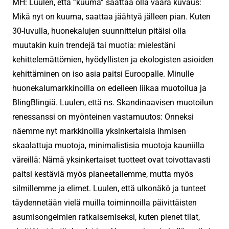
MH: Luulen, että ”kuuma” saattaa olla väärä kuvaus:
Mikä nyt on kuuma, saattaa jäähtyä jälleen pian. Kuten
30-luvulla, huonekalujen suunnittelun pitäisi olla
muutakin kuin trendejä tai muotia: mielestäni
kehittelemättömien, hyödyllisten ja ekologisten asioiden
kehittäminen on iso asia paitsi Euroopalle. Minulle
huonekalumarkkinoilla on edelleen liikaa muotoilua ja
BlingBlingiä. Luulen, että ns. Skandinaavisen muotoilun
renessanssi on myönteinen vastamuutos: Onneksi
näemme nyt markkinoilla yksinkertaisia ​​ihmisen
skaalattuja muotoja, minimalistisia muotoja kauniilla
väreillä: Nämä yksinkertaiset tuotteet ovat toivottavasti
paitsi kestäviä myös planeetallemme, mutta myös
silmillemme ja elimet. Luulen, että ulkonäkö ja tunteet
täydennetään vielä muilla toiminnoilla päivittäisten
asumisongelmien ratkaisemiseksi, kuten pienet tilat,