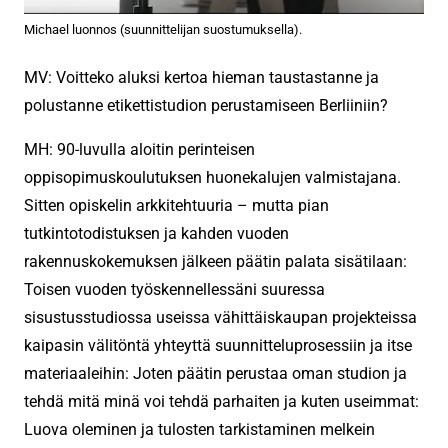
Michael luonnos (suunnittelijan suostumuksella).
MV: Voitteko aluksi kertoa hieman taustastanne ja
polustanne etikettistudion perustamiseen Berliiniin?
MH: 90-luvulla aloitin perinteisen
oppisopimuskoulutuksen huonekalujen valmistajana.
Sitten opiskelin arkkitehtuuria – mutta pian
tutkintotodistuksen ja kahden vuoden
rakennuskokemuksen jälkeen päätin palata sisätilaan:
Toisen vuoden työskennellessäni suuressa
sisustusstudiossa useissa vähittäiskaupan projekteissa
kaipasin välitöntä yhteyttä suunnitteluprosessiin ja itse
materiaaleihin: Joten päätin perustaa oman studion ja
tehdä mitä minä voi tehdä parhaiten ja kuten useimmat:
Luova oleminen ja tulosten tarkistaminen melkein