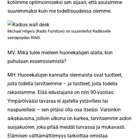
kotiimme optimoimiseksi sen sijaan, että asuisimme
suuremmaksi kuin me todellisuudessa olemme.
Michael Hilgers (Radis Furniture) on suunnitellut Radikselle
seinäpöydän RING.
MV: Mikä tulee mieleen huonekalujen alalla, kun
puhutaan essemisismistä?
MH: Huonekalujen kannalta olennaista ovat tuotteet,
joita todella tarvitsemme – ja tuotteet, joita todella
rakastamme. Elää edustajana on niin 90-vuotias:
Ympäröivääsi tavaraa ei ajatella ystävillesi tai
naapureillesi – sen pitäisi olla osa itseäsi. Varsinkin
aikakausina, jolloin ulkona on karkea, tarvitsemme aidon
suojakuoren, joka pitää meidät turvassa ja mukavasti.
Elämisen välttämättömyys tarkoittaa omistaa