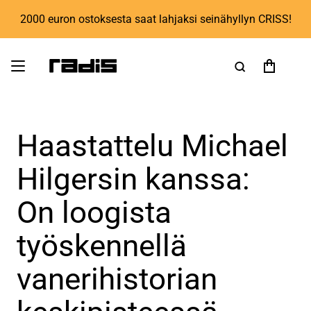
2000 euron ostoksesta saat lahjaksi seinähyllyn CRISS!
Haastattelu Michael
Hilgersin kanssa:
On loogista
työskennellä
vanerihistorian