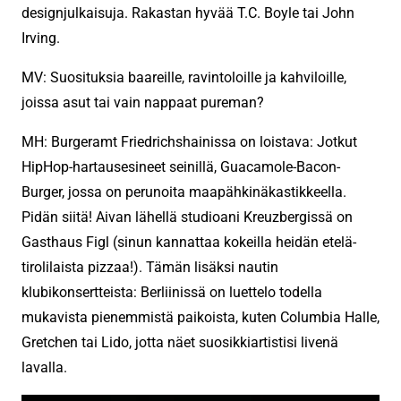
designjulkaisuja. Rakastan hyvää T.C. Boyle tai John
Irving.
MV: Suosituksia baareille, ravintoloille ja kahviloille,
joissa asut tai vain nappaat pureman?
MH: Burgeramt Friedrichshainissa on loistava: Jotkut
HipHop-hartausesineet seinillä, Guacamole-Bacon-
Burger, jossa on perunoita maapähkinäkastikkeella.
Pidän siitä! Aivan lähellä studioani Kreuzbergissä on
Gasthaus Figl (sinun kannattaa kokeilla heidän etelä-
tirolilaista pizzaa!). Tämän lisäksi nautin
klubikonsertteista: Berliinissä on luettelo todella
mukavista pienemmistä paikoista, kuten Columbia Halle,
Gretchen tai Lido, jotta näet suosikkiartistisi livenä
lavalla.