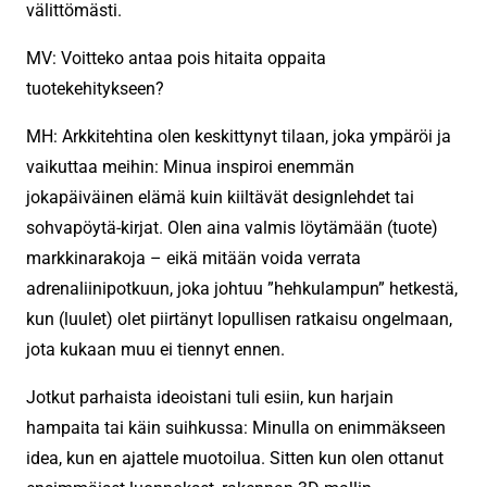
välittömästi.
MV: Voitteko antaa pois hitaita oppaita
tuotekehitykseen?
MH: Arkkitehtina olen keskittynyt tilaan, joka ympäröi ja
vaikuttaa meihin: Minua inspiroi enemmän
jokapäiväinen elämä kuin kiiltävät designlehdet tai
sohvapöytä-kirjat. Olen aina valmis löytämään (tuote)
markkinarakoja – eikä mitään voida verrata
adrenaliinipotkuun, joka johtuu ”hehkulampun” hetkestä,
kun (luulet) olet piirtänyt lopullisen ratkaisu ongelmaan,
jota kukaan muu ei tiennyt ennen.
Jotkut parhaista ideoistani tuli esiin, kun harjain
hampaita tai käin suihkussa: Minulla on enimmäkseen
idea, kun en ajattele muotoilua. Sitten kun olen ottanut