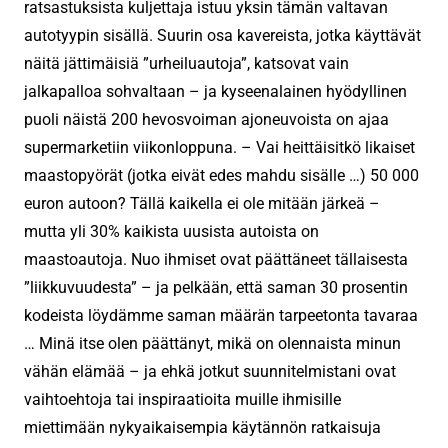
ratsastuksista kuljettaja istuu yksin tämän valtavan
autotyypin sisällä. Suurin osa kavereista, jotka käyttävät
näitä jättimäisiä ”urheiluautoja”, katsovat vain
jalkapalloa sohvaltaan – ja kyseenalainen hyödyllinen
puoli näistä 200 hevosvoiman ajoneuvoista on ajaa
supermarketiin viikonloppuna. – Vai heittäisitkö likaiset
maastopyörät (jotka eivät edes mahdu sisälle …) 50 000
euron autoon? Tällä kaikella ei ole mitään järkeä –
mutta yli 30% kaikista uusista autoista on
maastoautoja. Nuo ihmiset ovat päättäneet tällaisesta
”liikkuvuudesta” – ja pelkään, että saman 30 prosentin
kodeista löydämme saman määrän tarpeetonta tavaraa
… Minä itse olen päättänyt, mikä on olennaista minun
vähän elämää – ja ehkä jotkut suunnitelmistani ovat
vaihtoehtoja tai inspiraatioita muille ihmisille
miettimään nykyaikaisempia käytännön ratkaisuja