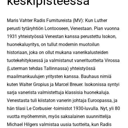
keskipisteessä
Maris Vahter Radis Furnitureista (MV): Kun Luther
perusti tytäryhtiön Lontooseen, Venestaan. Pian vuonna
1931 yhteistyössä Venestan kanssa perustettu Isokon,
huonekaluyritys, on tullut modernin muotoilun
historiaan, joka on ollut mukana vanerikalusteiden
tuotekehityksessä ja valmistanut vanerituotteita Virossa
(Luterman tehdas Tallinnassa) yhteistyössä
maailmankuulujen yritysten kanssa. Bauhaus nimiä
kuten Walter Gropius ja Marcel Breuer. Isokonissa syntyi
sarja vanerista valmistettuja klassisia huonekaluja.
Venestasta tuli kiistaton vanerin johtaja Euroopassa, ja
hän tilasi Le Corbusier -toimistot 1930-luvulla. Nyt, yli 80
vuotta myöhemmin, myös saksalainen suunnittelija
Michael Hilgers valmistaa uusia tuotteita, kun Radis