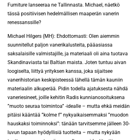
Furniture lanseeraa ne Tallinnasta. Michael, näetkö
tässä positiivisen hedelmällisen maaperän vanerin
renessanssille?
Michael Hilgers (MH): Ehdottomasti: Olen aiemmin
suunnitellut paljon vanerikalusteita, pääasiassa
saksalaisille valmistajille, ja materiaali oli aina tuotava
Skandinaviasta tai Baltian maista. Joten tuntuu aivan
loogiselta, liittyä yrityksen kanssa, joka sijaitsee
vanerihistorian keskipisteessä lähellä tämän kauniin
materiaalin alkuperää. Pidin todella ajatuksesta nähdä
vaneriesineet, joille kehitin Radis kunnianosoituksena
”muoto seuraa toimintoa” -idealle – mutta ehkä meidän
pitäisi kääntää ”kolme f” nykyaikaisemmaksi ”muodon
hauskaksi toiminnoksi”: tänään tarvitsemme jälleen 30-
luvun tapaan hyödyllisiä tuotteita – mutta nykyään