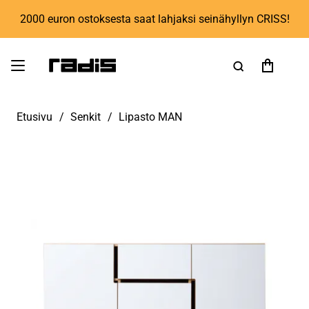
2000 euron ostoksesta saat lahjaksi seinähyllyn CRISS!
Etusivu
/
Senkit
/
Lipasto MAN