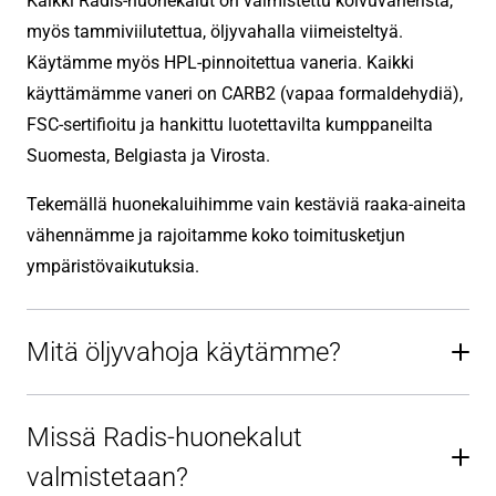
Kaikki Radis-huonekalut on valmistettu koivuvanerista,
myös tammiviilutettua, öljyvahalla viimeisteltyä.
Käytämme myös HPL-pinnoitettua vaneria. Kaikki
käyttämämme vaneri on CARB2 (vapaa formaldehydiä),
FSC-sertifioitu ja hankittu luotettavilta kumppaneilta
Suomesta, Belgiasta ja Virosta.
Tekemällä huonekaluihimme vain kestäviä raaka-aineita
vähennämme ja rajoitamme koko toimitusketjun
ympäristövaikutuksia.
Mitä öljyvahoja käytämme?
Missä Radis-huonekalut
valmistetaan?