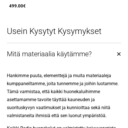
Hintaluokka:
499.00
€
399.00€
-
Usein Kysytyt Kysymykset
499.00€
Mitä materiaalia käytämme?
Hankimme puuta, elementtejä ja muita materiaaleja
kumppaneiltamme, joita tunnemme ja joihin luotamme.
Tämä varmistaa, että kaikki huonekaluihimme
asettamamme tavoite täyttää kauneuden ja
suorituskyvyn vaatimukset ja kunnioittaa sekä niitä
valmistaneita ihmisiä että sen luonut ympäristöä.