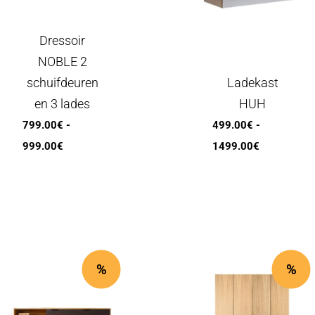
Dressoir
NOBLE 2
schuifdeuren
Ladekast
en 3 lades
HUH
799.00
€
-
499.00
€
-
Prijsklasse:
Prijsklasse
999.00
€
1499.00
€
799.00€
499.00€
tot
tot
999.00€
1499.00€
%
%