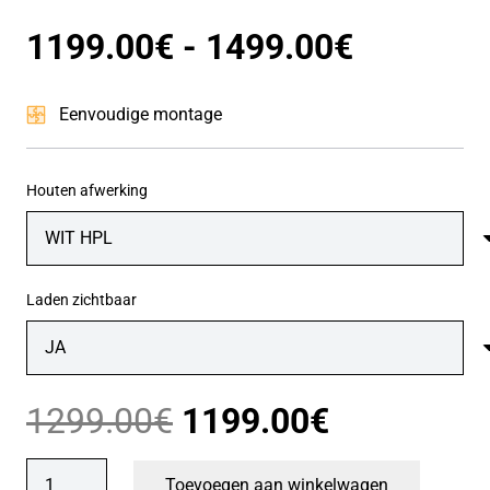
Prijsklas
1199.00
€
-
1499.00
€
1199.00
Eenvoudige montage
tot
Houten afwerking
1499.00
Laden zichtbaar
Oorspronkelijke
Huidige
1299.00
€
1199.00
€
prijs
prijs
Kledingkast
Toevoegen aan winkelwagen