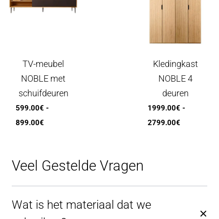
TV-meubel
Kledingkast
NOBLE met
NOBLE 4
schuifdeuren
deuren
599.00
€
-
1999.00
€
-
Prijsklasse:
Prijsklasse
899.00
€
2799.00
€
599.00€
1999.00€
tot
tot
Veel Gestelde Vragen
899.00€
2799.00€
Wat is het materiaal dat we