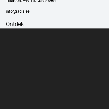
Telefoon: +49 157 3599 8964
info@radis.ee
Ontdek
Voorpagina
Winkel
Ons verhaal
Over ons
Onze ethiek
Blog
Voor de pers